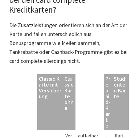
Kreditkarten?
Die Zusatzleistungen orientieren sich an der Art der
Karte und fallen unterschiedlich aus.
Bonusprogramme wie Meilen sammeln,
Tankrabatte oder Cashback-Programme gibt es bei
card complete allerdings nicht.
Classic K
Cla
Pr
Stud
arte mit
ssic
e
ente
Versicher
Kar
p
n Kar
ung
te
ai
te
ohn
d-
e
K
ar
t
e
Ver
aufladbar
j
Kart