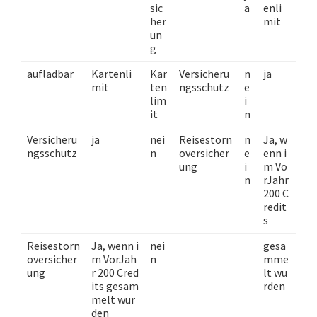
sic
a
enli
her
mit
un
g
aufladbar
Kartenli
Kar
Versicheru
n
ja
mit
ten
ngsschutz
e
lim
i
it
n
Versicheru
ja
nei
Reisestorn
n
Ja, w
ngsschutz
n
oversicher
e
enn i
ung
i
m Vo
n
rJahr
200 C
redit
s
Reisestorn
Ja, wenn i
nei
gesa
oversicher
m VorJah
n
mme
ung
r 200 Cred
lt wu
its gesam
rden
melt wur
den