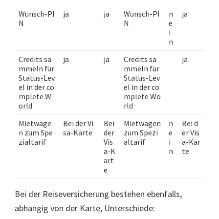
Wunsch-PI
ja
ja
Wunsch-PI
n
ja
N
N
e
i
n
Credits sa
ja
ja
Credits sa
ja
mmeln für
mmeln für
Status-Lev
Status-Lev
el in der co
el in der co
mplete W
mplete Wo
orld
rld
Mietwage
Bei der Vi
Bei
Mietwagen
n
Bei d
n zum Spe
sa-Karte
der
zum Spezi
e
er Vis
zialtarif
Vis
altarif
i
a-Kar
a-K
n
te
art
e
Bei der Reiseversicherung bestehen ebenfalls,
abhängig von der Karte, Unterschiede: