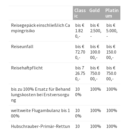
Class
Gold
Platin
ic
um
Reisegepäck einschließlich Ca
bis €
bis €
bis €
mpingrisiko
1.82
2.500,
5.000,
0,-
-
-
Reiseunfall
bis €
bis €
bis €
72.70
100.0
150.0
0,-
00,-
00,-
Reisehaftpflicht
bis 7
bis €
bis €
26.75
750.0
750.0
0,-
00,-
00,-
bis zu 100% Ersatz für Behand
10
100%
100%
lungskosten bei Erstversorgu
0%
ng
weltweite Flugambulanz bis 1
10
100%
100%
00%
0%
Hubschrauber-Primär-Rettun
10
100%
100%