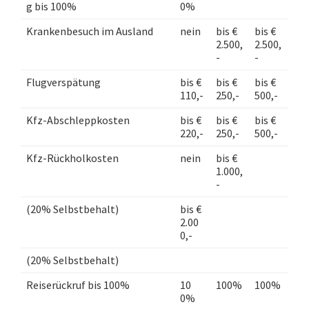
g bis 100%
0%
Krankenbesuch im Ausland
nein
bis €
bis €
2.500,
2.500,
-
-
Flugverspätung
bis €
bis €
bis €
110,-
250,-
500,-
Kfz-Abschleppkosten
bis €
bis €
bis €
220,-
250,-
500,-
Kfz-Rückholkosten
nein
bis €
1.000,
-
(20% Selbstbehalt)
bis €
2.00
0,-
(20% Selbstbehalt)
Reiserückruf bis 100%
10
100%
100%
0%