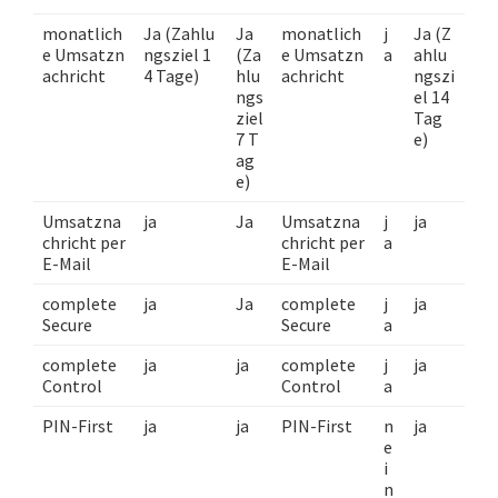
monatlich
Ja (Zahlu
Ja
monatlich
j
Ja (Z
e Umsatzn
ngsziel 1
(Za
e Umsatzn
a
ahlu
achricht
4 Tage)
hlu
achricht
ngszi
ngs
el 14
ziel
Tag
7 T
e)
ag
e)
Umsatzna
ja
Ja
Umsatzna
j
ja
chricht per
chricht per
a
E-Mail
E-Mail
complete
ja
Ja
complete
j
ja
Secure
Secure
a
complete
ja
ja
complete
j
ja
Control
Control
a
PIN-First
ja
ja
PIN-First
n
ja
e
i
n