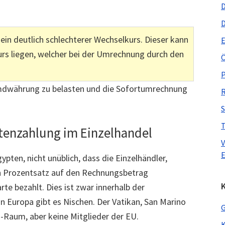
D
D
ein deutlich schlechterer Wechselkurs. Dieser kann
E
Kurs liegen, welcher bei der Umrechnung durch den
Ö
P
remdwährung zu belasten und die Sofortumrechnung
R
S
T
rtenzahlung im Einzelhandel
V
E
gypten, nicht unüblich, dass die Einzelhändler,
n Prozentsatz auf den Rechnungsbetrag
K
te bezahlt. Dies ist zwar innerhalb der
in Europa gibt es Nischen. Der Vatikan, San Marino
G
-Raum, aber keine Mitglieder der EU.
K