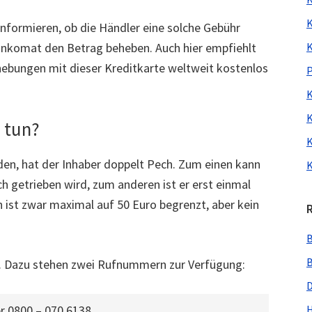
K
informieren, ob die Händler eine solche Gebühr
ankomat den Betrag beheben. Auch hier empfiehlt
K
hebungen mit dieser Kreditkarte weltweit kostenlos
P
K
K
s tun?
K
en, hat der Inhaber doppelt Pech. Zum einen kann
K
h getrieben wird, zum anderen ist er erst einmal
h ist zwar maximal auf 50 Euro begrenzt, aber kein
B
B
. Dazu stehen zwei Rufnummern zur Verfügung:
D
r 0800 – 070 6138.
H