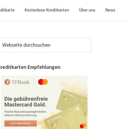
ditkarte
Kostenlose Kreditkarten
Über uns
News
Seitenspalte
ebseite
urchsuchen
Kreditkarten Empfehlungen