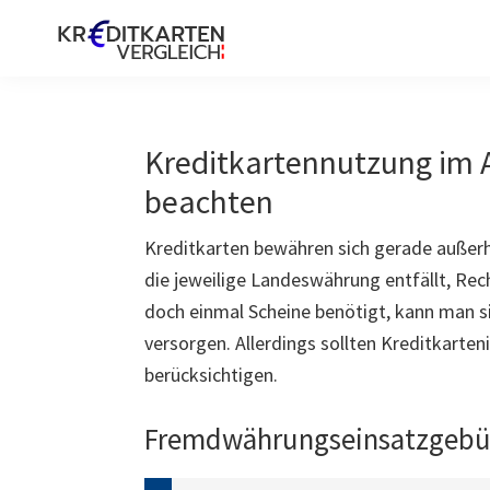
Zur
Zum
Zur
Hauptnavigation
Inhalt
Seitenspalte
springen
springen
springen
Kreditkarte
Österreich
Kreditkartennutzung im A
beachten
Kreditkarten bewähren sich gerade außerh
die jeweilige Landeswährung entfällt, R
doch einmal Scheine benötigt, kann man
versorgen. Allerdings sollten Kreditkarte
berücksichtigen.
Fremdwährungseinsatzgebü