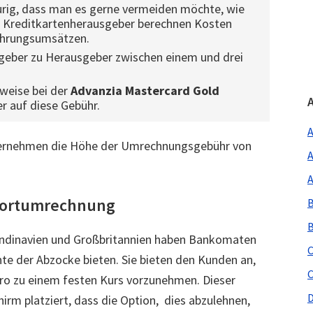
aurig, dass man es gerne vermeiden möchte, wie
le Kreditkartenherausgeber berechnen Kosten
hrungsumsätzen.
sgeber zu Herausgeber zwischen einem und drei
sweise bei der
Advanzia Mastercard Gold
er auf diese Gebühr.
A
ternehmen die Höhe der Umrechnungsgebühr von
A
A
ofortumrechnung
B
B
kandinavien und Großbritannien haben Bankomaten
C
nte der Abzocke bieten. Sie bieten den Kunden an,
C
uro zu einem festen Kurs vorzunehmen. Dieser
D
hirm platziert, dass die Option, dies abzulehnen,