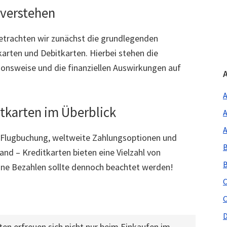
verstehen
 betrachten wir zunächst die grundlegenden
arten und Debitkarten. Hierbei stehen die
ionsweise und die finanziellen Auswirkungen auf
A
itkarten im Überblick
A
A
 Flugbuchung, weltweite Zahlungsoptionen und
B
nd – Kreditkarten bieten eine Vielzahl von
B
line Bezahlen sollte dennoch beachtet werden!
C
C
D
en erfreuen sich nicht nur beim Einkaufen im