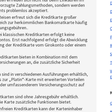
D
bevorzugte Zahlungsmethoden, sondern werden
nts problemlos akzeptiert.
D
eisen erfreut sich die Kreditkarte großer
E
gleich zur herkömmlichen Bankomatkarte häufig
ungsgebühren..
Ö
i klassischen Kreditkarten erfolgt keine
P
ontos. Erst nachfolgend erfolgt die Abwicklung
ng der Kreditkarte vom Girokonto oder einem
R
S
editkarten bieten in Kombination mit dem
rsicherungen an, die zusätzliche Sicherheit
T
V
 sind in verschiedenen Ausführungen erhältlich,
E
s zur „Platin“-Karte mit erweiterten Vorteilen
 oder umfassenderem Versicherungsschutz auf
K
tkarten sind ohne Jahresgebühr erhältlich.
e Karte zusätzliche Funktionen bietet.
G
freien Kreditkarten kann der Karteninhaber
K