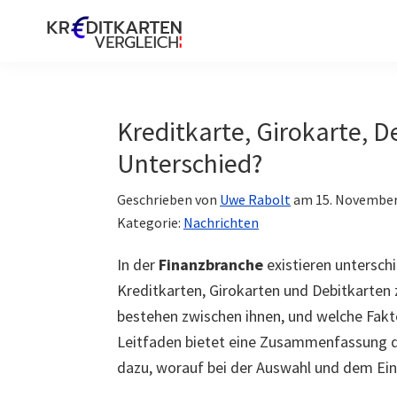
Zur
Zum
Zur
Hauptnavigation
Inhalt
Seitenspalte
springen
springen
springen
Kreditkarte
Österreich
Kreditkarte, Girokarte, De
Unterschied?
Geschrieben von
Uwe Rabolt
am
15. November
Kategorie:
Nachrichten
In der
Finanzbranche
existieren untersch
Kreditkarten, Girokarten und Debitkarten
bestehen zwischen ihnen, und welche Fakto
Leitfaden bietet eine Zusammenfassung d
dazu, worauf bei der Auswahl und dem Ein