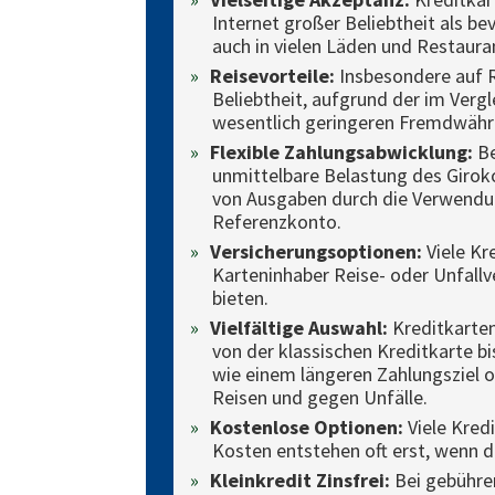
Internet großer Beliebtheit als 
auch in vielen Läden und Restaura
Reisevorteile:
Insbesondere auf R
Beliebtheit, aufgrund der im Ver
wesentlich geringeren Fremdwähr
Flexible Zahlungsabwicklung:
Be
unmittelbare Belastung des Girok
von Ausgaben durch die Verwendu
Referenzkonto.
Versicherungsoptionen:
Viele Kr
Karteninhaber Reise- oder Unfallve
bieten.
Vielfältige Auswahl:
Kreditkarten
von der klassischen Kreditkarte bi
wie einem längeren Zahlungsziel
Reisen und gegen Unfälle.
Kostenlose Optionen:
Viele Kredi
Kosten entstehen oft erst, wenn di
Kleinkredit Zinsfrei:
Bei gebühren