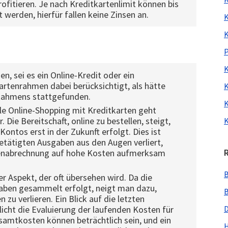
rofitieren. Je nach Kreditkartenlimit können bis
werden, hierfür fallen keine Zinsen an.
K
K
P
K
n, sei es ein Online-Kredit oder ein
kartenrahmen dabei berücksichtigt, als hätte
K
 Rahmens stattgefunden.
K
le Online-Shopping mit Kreditkarten geht
 Die Bereitschaft, online zu bestellen, steigt,
K
Kontos erst in der Zukunft erfolgt. Dies ist
getätigten Ausgaben aus den Augen verliert,
rtenabrechnung auf hohe Kosten aufmerksam
B
er Aspekt, der oft übersehen wird. Da die
aben gesammelt erfolgt, neigt man dazu,
B
zu verlieren. Ein Blick auf die letzten
cht die Evaluierung der laufenden Kosten für
D
samtkosten können beträchtlich sein, und ein
H