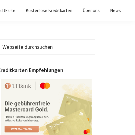
ditkarte
Kostenlose Kreditkarten
Über uns
News
Seitenspalte
ebseite
urchsuchen
Kreditkarten Empfehlungen